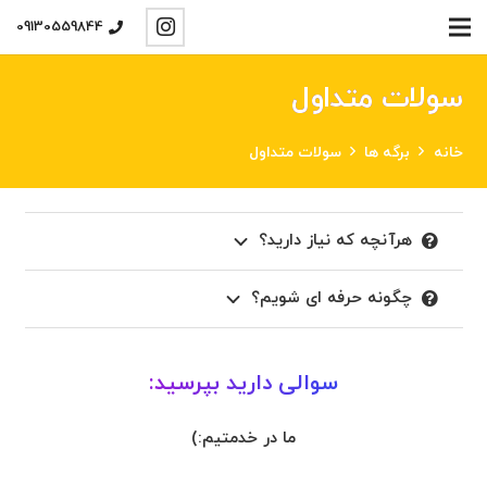
09130559844
سولات متداول
خانه
برگه ها
سولات متداول
هرآنچه که نیاز دارید؟
چگونه حرفه ای شویم؟
سوالی دارید بپرسید:
ما در خدمتیم:)