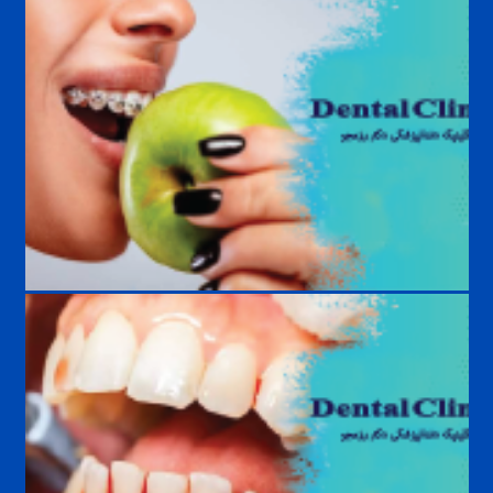
مراقبت‌های بعد از ایمپلنت دندان | راهنمای کامل افزایش عمر ایمپلنت
غذاهای ممنوع در ارتودنسی؛ چه خوراکی‌هایی به براکت آسیب می‌زنند؟