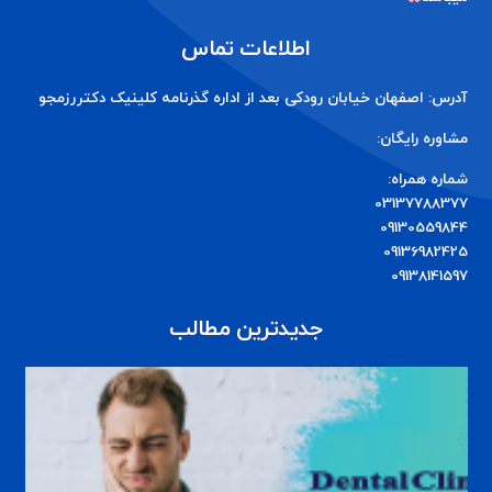
اطلاعات تماس
آدرس: اصفهان خیابان رودکی بعد از اداره گذرنامه کلینیک دکتررزمجو
مشاوره رایگان:
شماره همراه:
03137788377
09130559844
09136982425
09138141597
جدیدترین مطالب