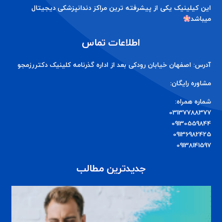
این کیلینیک یکی از پیشرفته ترین مراکز دندانپزشکی دیجیتال
میباشد
اطلاعات تماس
آدرس: اصفهان خیابان رودکی بعد از اداره گذرنامه کلینیک دکتررزمجو
مشاوره رایگان:
شماره همراه:
03137788377
09130559844
09136982425
09138141597
جدیدترین مطالب