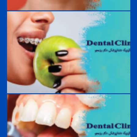
مراقبت‌های بعد از ایمپلنت دندان | راهنمای کامل افزایش عمر ایمپلنت
غذاهای ممنوع در ارتودنسی؛ چه خوراکی‌هایی به براکت آسیب می‌زنند؟