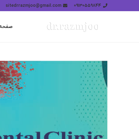
sitedrrazmjoo@gmail.com
09130559844
صفحه 