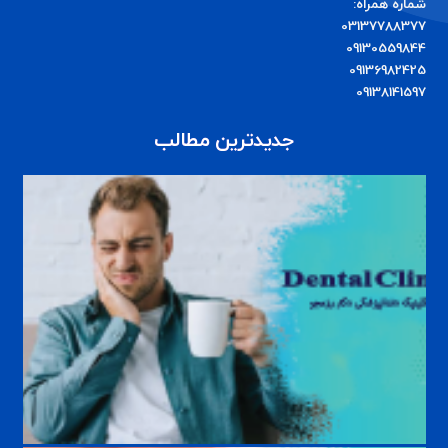
شماره همراه:
03137788377
09130559844
09136982425
09138141597
جدیدترین مطالب