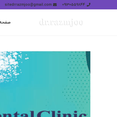
sitedrrazmjoo@gmail.com
09130559844
صفحه 