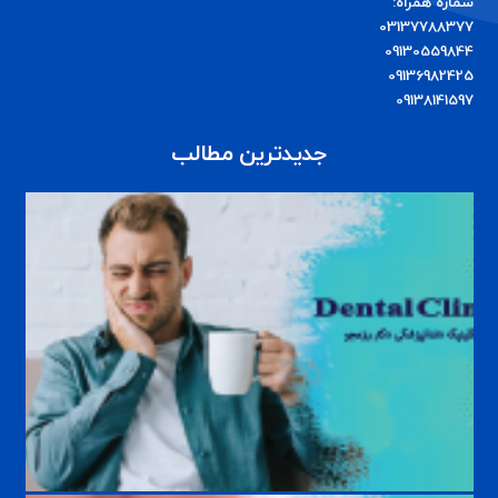
مشاوره رایگان:
شماره همراه:
03137788377
09130559844
09136982425
09138141597
جدیدترین مطالب